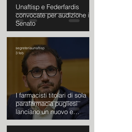
Unaftisp e Federfardis
convocate per audizione in
Senato
segreteriaunaftisp
3 feb
I farmacisti titolari di sola
parafarmacia pugliesi
lanciano un nuovo e
accorato SOS al loro collega
regionale e sottosegretario