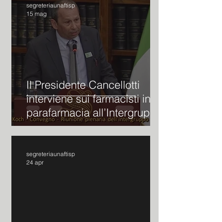
segreteriaunaftisp
15 mag
Il Presidente Cancellotti
interviene sui farmacisti in
parafarmacia all’Intergruppo
Parlamentare sui Diritti
Fondamentali della Persona
segreteriaunaftisp
24 apr