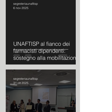
alla Salute, Marcello
segreteriaunaftisp
6 nov 2025
Gemmato.
UNAFTISP al fianco dei
farmacisti dipendenti:
sostegno alla mobilitazione
per il nuovo contratto
segreteriaunaftisp
31 ott 2025