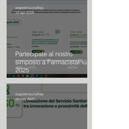
segreteriaunaftisp
10 apr 2025
Partecipate al nostro
simposio a FarmacistaPiù
2025
segreteriaunaftisp
20 mar 2025