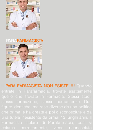
PARA
FARMACISTA
Il
PARA FARMACISTA NON ESISTE !!!
Quando
entrate in Parafarmacia, trovate esattamente
quello che trovate in Farmacia. Stessi studi,
stessa formazione, stesse competenze. Due
figure identiche, ma rese diverse da una politica
che prima le ha create e poi disconosciute e da
una tutela inesistente da ormai 13 lunghi anni. Il
Farmacista titolare di Parafarmacia, così si
chiama correttamente, viene riconosciuto