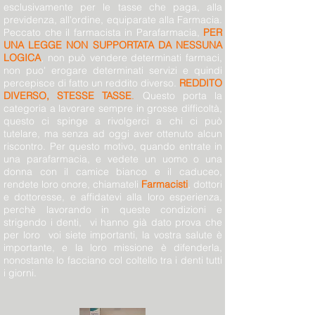
esclusivamente per le tasse che paga, alla
previdenza, all'ordine, equiparate alla Farmacia.
Peccato che il farmacista in Parafarmacia,
PER
UNA LEGGE NON SUPPORTATA DA NESSUNA
LOGICA
, non può vendere determinati farmaci,
non puo' erogare determinati servizi e quindi
percepisce di fatto un reddito diverso.
REDDITO
DIVERSO, STESSE TASSE
.
Questo porta la
categoria a lavorare sempre in grosse difficoltà,
questo ci spinge a rivolgerci a chi ci può
tutelare, ma senza ad oggi aver ottenuto alcun
riscontro. Per questo motivo, quando entrate in
una parafarmacia, e vedete un uomo o una
donna con il camice bianco e il caduceo,
rendete loro onore, chiamateli
Farmacisti
, dottori
e dottoresse, e affidatevi alla loro esperienza,
perchè lavorando in queste condizioni e
strigendo i denti, vi hanno già dato prova che
per loro voi siete importanti, la vostra salute è
importante, e la loro missione è difenderla,
nonostante lo facciano col coltello tra i denti tutti
i giorni.