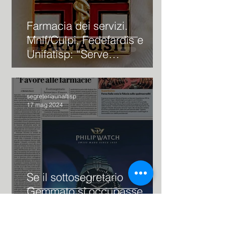
Farmacia dei servizi.
Mnlf/Culpi, Fedefardis e
Unifatisp: “Serve
cambiamento radicale
professione”
segreteriaunaftisp
17 mag 2024
Se il sottosegretario
Gemmato si occupasse
anche delle parafarmacie…