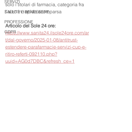
SERVIZI
solo i titolari di farmacia, categoria fra 
l'altro in rapida scomparsa
SALUTE E BENESSERE
PROFESSIONE
Articolo del Sole 24 ore:
GDPR
https://www.sanita24.ilsole24ore.com/ar
t/dal-governo/2025-01-08/antitrust-
estendere-parafarmacie-servizi-cup-e-
ritiro-referti-092110.php?
uuid=AG0d7DBC&refresh_ce=1