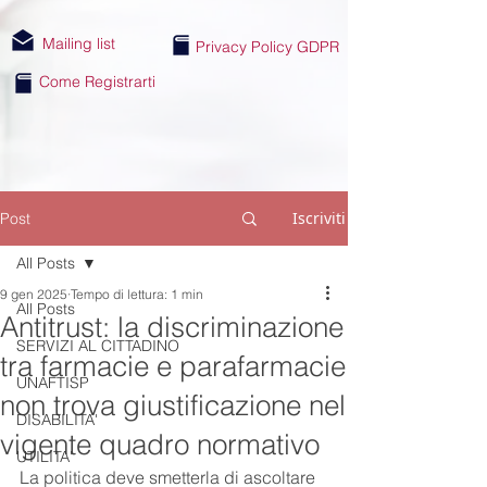
Mailing list
Privacy Policy GDPR
Come Registrarti
Iscriviti
Post
All Posts
9 gen 2025
Tempo di lettura: 1 min
All Posts
Antitrust: la discriminazione
SERVIZI AL CITTADINO
tra farmacie e parafarmacie
UNAFTISP
non trova giustificazione nel
DISABILITA'
vigente quadro normativo
UTILITA'
La politica deve smetterla di ascoltare 