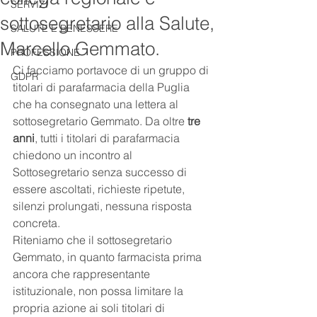
SERVIZI
sottosegretario alla Salute,
SALUTE E BENESSERE
Marcello Gemmato.
PROFESSIONE
Ci facciamo portavoce di un gruppo di 
GDPR
titolari di parafarmacia della Puglia 
che ha consegnato una lettera al 
sottosegretario Gemmato. Da oltre 
tre 
anni
, tutti i titolari di parafarmacia 
chiedono un incontro al 
Sottosegretario senza successo di 
essere ascoltati, richieste ripetute, 
silenzi prolungati, nessuna risposta 
concreta.
Riteniamo che il sottosegretario 
Gemmato, in quanto farmacista prima 
ancora che rappresentante 
istituzionale, non possa limitare la 
propria azione ai soli titolari di 