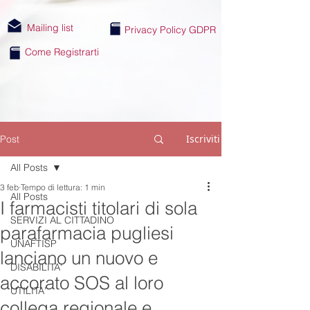
Mailing list
Privacy Policy GDPR
Come Registrarti
Iscriviti
Post
All Posts
3 feb
Tempo di lettura: 1 min
All Posts
I farmacisti titolari di sola
SERVIZI AL CITTADINO
parafarmacia pugliesi
UNAFTISP
lanciano un nuovo e
DISABILITA'
accorato SOS al loro
UTILITA'
collega regionale e