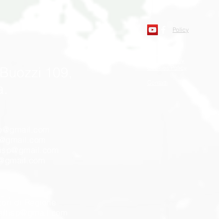
RI DI SOLA PARAFARMACIA
Policy
Statuto
Privacy Policy
 Buozzi 109,
Cookies Policy
Contatti
a.
sp@gmail.com
p@gmail.com
tisp@gmail.com
p@gmail.com
it
tori di Regione
aftisp@gmail.com