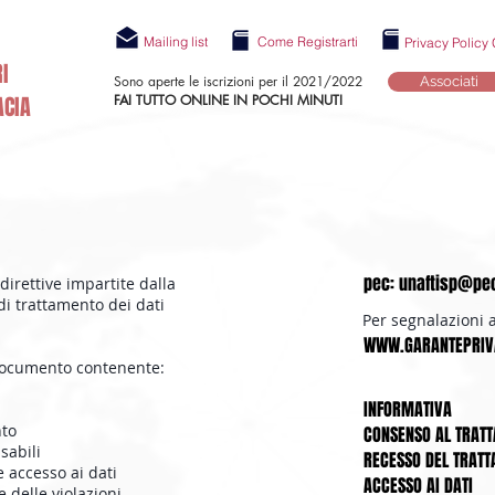
Mailing list
Come Registrarti
Privacy Polic
I
Sono aperte le iscrizioni per il 2021/2022
Associati
ACIA
FAI TUTTO ONLINE IN POCHI MINUTI
PROPOSTA
Statuto
Blog
Eventi
Ras
pec:
unaftisp@pec
irettive impartite dalla
i trattamento dei dati
Per segnalazioni al
WWW.GARANTEPRIVA
 documento contenente:
INFORMATIVA
nto
CONSENSO AL TRAT
sabili
RECESSO DEL TRAT
e accesso ai dati
ACCESSO AI DATI
 delle violazioni