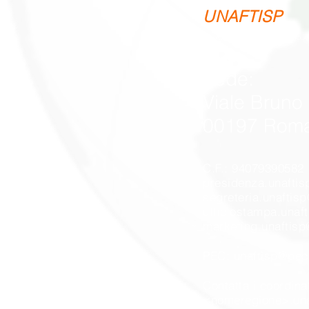
UNAFTISP
UNIONE NAZIONALE FARMACISTI TITOLA
Sede:
Viale Bruno
00197 Rom
C.F.: 94079390582
presidenza.unafti
segreteria.unaftis
ufficiostampa
.
unaf
marketing.unaftis
PEC:
unaftisp@pec.
Contatta i coordina
<nomeregione>.un