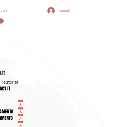
Accedi
y GDPR
segna Stampa
Utility
Scrivici
.it
l'autorità:
CY.IT
TAMENTO
TAMENTO