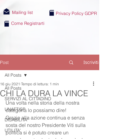
Mailing list
Privacy Policy GDPR
Come Registrarti
Iscriviti
Post
All Posts
16 giu 2021
Tempo di lettura: 1 min
All Posts
CHI LA DURA LA VINCE
SERVIZI AL CITTADINO
Una volta nella storia della nostra 
UNAFTISP
categoria lo possiamo dire!
Grazie alla azione continua e senza 
DISABILITA'
sosta del nostro Presidente Viti sulla 
UTILITA'
politica si è potuto creare un 