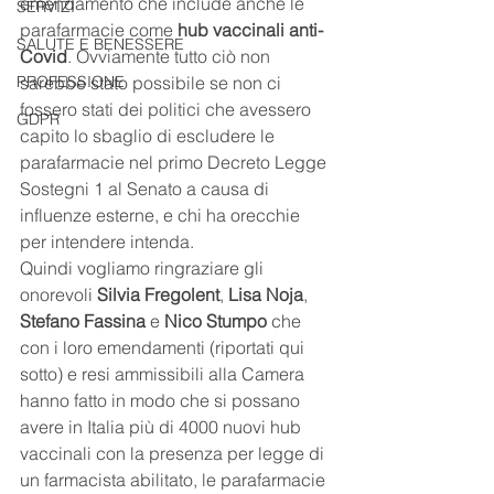
emendamento che include anche le 
SERVIZI
parafarmacie come 
hub vaccinali anti-
SALUTE E BENESSERE
Covid
. Ovviamente tutto ciò non 
PROFESSIONE
sarebbe stato possibile se non ci 
fossero stati dei politici che avessero 
GDPR
capito lo sbaglio di escludere le 
parafarmacie nel primo Decreto Legge 
Sostegni 1 al Senato a causa di 
influenze esterne, e chi ha orecchie 
per intendere intenda.
Quindi vogliamo ringraziare gli 
onorevoli 
Silvia Fregolent
, 
Lisa Noja
, 
Stefano Fassina
 e 
Nico Stumpo
 che 
con i loro emendamenti (riportati qui 
sotto) e resi ammissibili alla Camera 
hanno fatto in modo che si possano 
avere in Italia più di 4000 nuovi hub 
vaccinali con la presenza per legge di 
un farmacista abilitato, le parafarmacie 