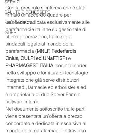
SERVIZI
Con la presente si informa che è stato 
SALUTE E BENESSERE
firmato un accordo quadro per 
un’offerta dedicata esclusivamente alle 
PROFESSIONE
parafarmacie italiane su gestionale di 
GDPR
ultima generazione, tra le sigle 
sindacali legate al mondo della 
parafarmacia (
MNLF, Federfardis 
Onlus, CULPI ed UNaFTISP
) e 
PHARMAGEST ITALIA
, società leader 
nello sviluppo e fornitura di tecnologie 
integrate che già serve distributori 
intermedi, farmacie ed erboristerie ed 
è proprietaria di due Server Farm e 
software interni.
Nel documento sottoscritto tra le parti 
viene presentata un’offerta a prezzo 
concordato e dedicata in esclusiva al 
mondo delle parafarmacie, attraverso 