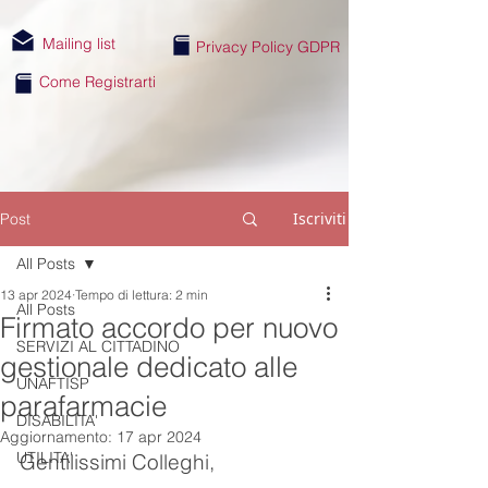
Mailing list
Privacy Policy GDPR
Come Registrarti
Iscriviti
Post
All Posts
13 apr 2024
Tempo di lettura: 2 min
All Posts
Firmato accordo per nuovo
SERVIZI AL CITTADINO
gestionale dedicato alle
UNAFTISP
parafarmacie
DISABILITA'
Aggiornamento:
17 apr 2024
UTILITA'
Gentilissimi Colleghi,