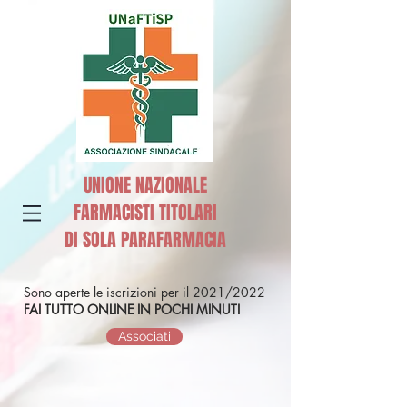
UNIONE NAZIONALE
FARMACISTI TITOLARI
DI SOLA PARAFARMACIA
Sono aperte le iscrizioni per il 2021/2022
FAI TUTTO ONLINE IN POCHI MINUTI
Associati