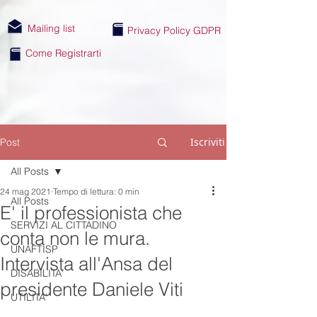
Mailing list
Privacy Policy GDPR
Come Registrarti
Iscriviti
Post
All Posts
24 mag 2021
Tempo di lettura: 0 min
All Posts
E' il professionista che
SERVIZI AL CITTADINO
conta non le mura.
UNAFTISP
Intervista all'Ansa del
DISABILITA'
presidente Daniele Viti
UTILITA'