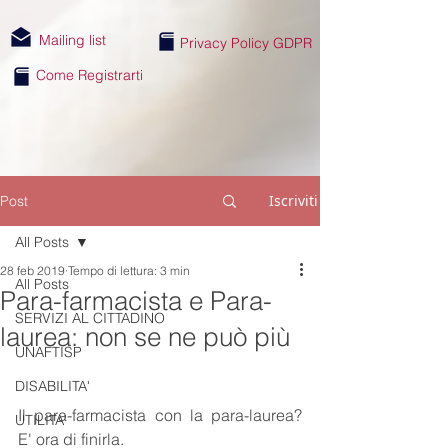
Mailing list
Privacy Policy GDPR
Come Registrarti
Iscriviti
Post
All Posts
28 feb 2019
Tempo di lettura: 3 min
All Posts
Para-farmacista e Para-
SERVIZI AL CITTADINO
laurea: non se ne può più
UNAFTISP
DISABILITA'
Il para-farmacista con la para-laurea? 
UTILITA'
E' ora di finirla.