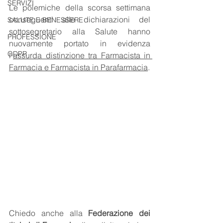
SERVIZI
Le polemiche della scorsa settimana 
conseguenti alle dichiarazioni del 
SALUTE E BENESSERE
sottosegretario alla Salute hanno 
PROFESSIONE
nuovamente portato in evidenza 
GDPR
l’
assurda distinzione tra Farmacista in 
Farmacia e Farmacista in Parafarmacia
.
Chiedo anche alla 
Federazione dei 