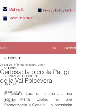
Mailing list
Privacy Policy GDPR
Come Registrarti
Iscriviti
Post
All Posts
21 set 2018
Tempo di lettura: 2 min
All Posts
Certosa: la piccola Parigi
SERVIZI AL CITTADINO
della Val Polcevera
UNAFTISP
DISABILITA'
Mi chiamo Lara e, insieme alla mia 
socia Maria Ersilia, ho una 
UTILITA'
Parafarmacia a Genova,  in prossimità 