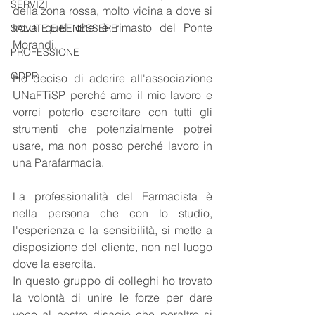
SERVIZI
della zona rossa, molto vicina a dove si 
trova quel che è rimasto del Ponte 
SALUTE E BENESSERE
Morandi.
PROFESSIONE
GDPR
Ho deciso di aderire all'associazione 
UNaFTiSP perché amo il mio lavoro e 
vorrei poterlo esercitare con tutti gli 
strumenti che potenzialmente potrei 
usare, ma non posso perché lavoro in 
una Parafarmacia.
La professionalità del Farmacista è 
nella persona che con lo studio, 
l'esperienza e la sensibilità, si mette a 
disposizione del cliente, non nel luogo 
dove la esercita.
In questo gruppo di colleghi ho trovato 
la volontà di unire le forze per dare 
voce al nostro disagio che peraltro si 