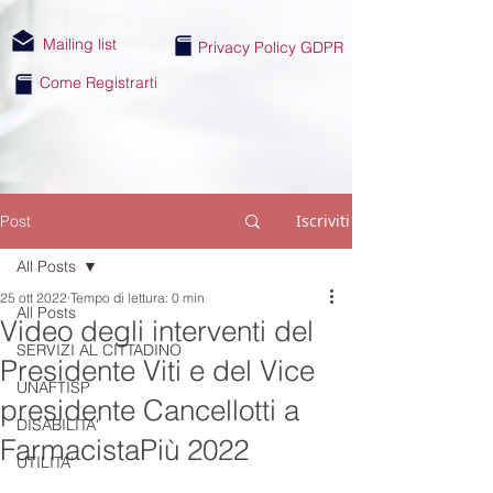
Mailing list
Privacy Policy GDPR
Come Registrarti
Iscriviti
Post
All Posts
25 ott 2022
Tempo di lettura: 0 min
All Posts
Video degli interventi del
SERVIZI AL CITTADINO
Presidente Viti e del Vice
UNAFTISP
presidente Cancellotti a
DISABILITA'
FarmacistaPiù 2022
UTILITA'