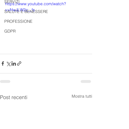
SERVIZI
https://www.youtube.com/watch?
v=NwJLW2z__fs
SALUTE E BENESSERE
PROFESSIONE
GDPR
Mostra tutti
Post recenti