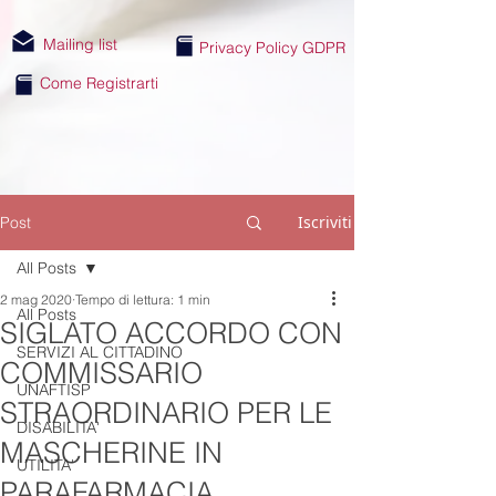
Mailing list
Privacy Policy GDPR
Come Registrarti
Iscriviti
Post
All Posts
2 mag 2020
Tempo di lettura: 1 min
All Posts
SIGLATO ACCORDO CON
SERVIZI AL CITTADINO
COMMISSARIO
UNAFTISP
STRAORDINARIO PER LE
DISABILITA'
MASCHERINE IN
UTILITA'
PARAFARMACIA