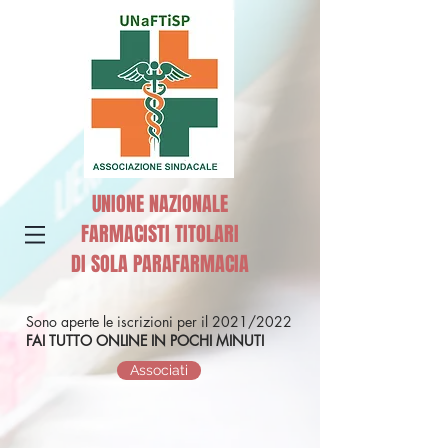
UNIONE NAZIONALE
FARMACISTI TITOLARI
DI SOLA PARAFARMACIA
Sono aperte le iscrizioni per il 2021/2022
FAI TUTTO ONLINE IN POCHI MINUTI
Associati