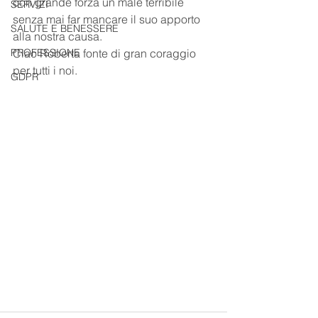
con grande forza un male terribile 
SERVIZI
senza mai far mancare il suo apporto 
SALUTE E BENESSERE
alla nostra causa.
PROFESSIONE
Ciao Roberta fonte di gran coraggio 
per tutti i noi.
GDPR