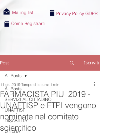
Mailing list
Privacy Policy GDPR
Come Registrarti
Iscriviti
Post
All Posts
11 giu 2019
Tempo di lettura: 1 min
All Posts
FARMACISTA PIU' 2019 -
SERVIZI AL CITTADINO
UNAFTISP e FTPI vengono
UNAFTISP
nominate nel comitato
DISABILITA'
scientifico
UTILITA'