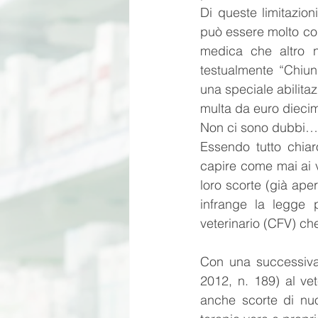
Di queste limitazion
può essere molto cos
medica che altro n
testualmente “Chiun
una speciale abilitaz
multa da euro diecim
Non ci sono dubbi…a
Essendo tutto chiaro
capire come mai ai v
loro scorte (già aper
infrange la legge 
veterinario (CFV) che 
Con una successiva 
2012, n. 189) al vet
anche scorte di nuo