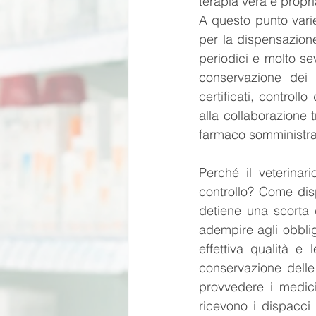
terapia vera e propr
A questo punto vari
per la dispensazione
periodici e molto sev
conservazione dei f
certificati, controll
alla collaborazione t
farmaco somministrat
Perché il veterinar
controllo? Come dis
detiene una scorta
adempire agli obblig
effettiva qualità e 
conservazione delle
provvedere i medici
ricevono i dispacci