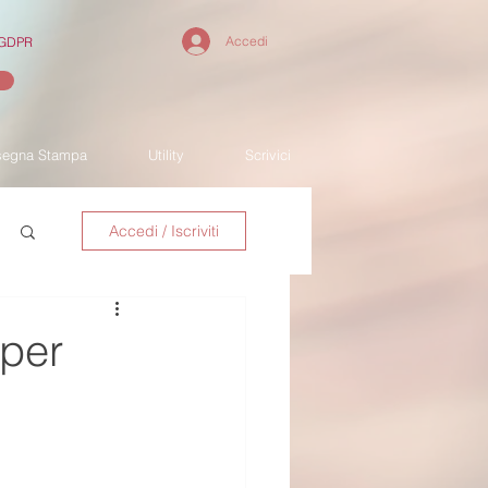
Accedi
y GDPR
segna Stampa
Utility
Scrivici
Accedi / Iscriviti
 per