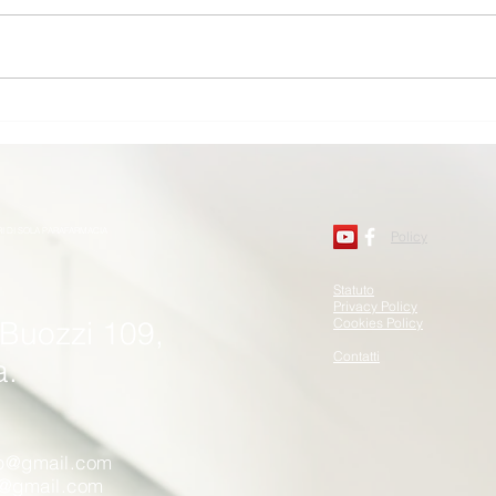
📢 Audizione in Senato per
UNAFTISP Siamo lieti di
annunciare che il presidente di
Unaftisp, Enrico Cancellotti, e il
presidente di Federfardis, Paolo
I far
Moltoni, saranno auditi presso il
para
Senato della Re
lanc
SOS 
e sot
RI DI SOLA PARAFARMACIA
Marc
Policy
Statuto
Privacy Policy
 Buozzi 109,
Cookies Policy
Contatti
a.
sp@gmail.com
p@gmail.com