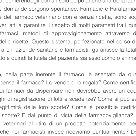
ia, conferendogli con un solo colpo anche una bella lau
e domande sorgono spontanee. Farmacie e Parafarmacie,
 del farmaco veterinario con e senza ricetta, sono sogge
eri atti a garantire il rispetto di molti parametri tra i qu
armaci, metodi di approvvigionamento attraverso dit
o delle ricette. Questo sistema, perfezionato nel corso d
ra chi aziende sanitarie e farmacisti, garantisce la tota
o e quindi la tutela del paziente sia esso uomo o anima
io, nella parte inerente il farmaco, è esentato da que
pensa il farmaco? Lo vende o lo regala? Come certifica
 di farmaci da dispensare non dovrebbe avere un cod
hi di registrazione di lotti e scadenze? Come si può ess
legittimità delle loro scorte? Come é possibile certific
 scorte? E dal punto di vista della farmacovigilanza?
 veterinari al ritiro di un prodotto potenzialmente pe
 che noi farmacisti invece riceviamo puntualmente? Do