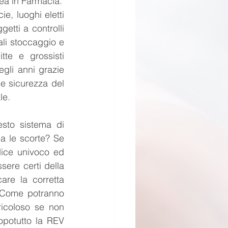
rea in Farmacia.
 luoghi eletti 
tti a controlli 
ali stoccaggio e 
te e grossisti 
egli anni grazie 
le sicurezza del 
le.
sto sistema di 
 le scorte? Se 
ice univoco ed 
ere certi della 
are la corretta 
 Come potranno 
ricoloso se non 
potutto la REV 