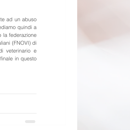
nte ad un abuso 
iediamo quindi a 
 la federazione 
liani (FNOVI) di 
 veterinario e 
inale in questo 