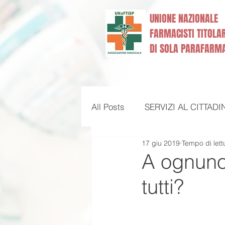
UNIONE NAZIONALE
FARMACISTI TITOLAR
DI SOLA PARAFARM
Home
Commissioni
All Posts
SERVIZI AL CITTADI
17 giu 2019
Tempo di lett
SERVIZI
SALUTE E BEN
A ognuno 
tutti?