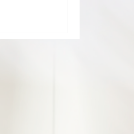
macisti titolari di sola
farmacia pugliesi
iano un nuovo e accorato
al loro collega regionale
tosegretario alla Salute,
ello Gemmato.