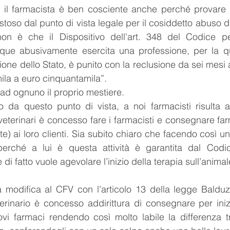
i il farmacista è ben cosciente anche perché provare a
toso dal punto di vista legale per il cosiddetto abuso de
on è che il Dispositivo dell'art. 348 del Codice p
que abusivamente esercita una professione, per la qua
ione dello Stato, è punito con la reclusione da sei mesi a
ila a euro cinquantamila”.
d ognuno il proprio mestiere.
 da questo punto di vista, a noi farmacisti risulta alq
eterinari è concesso fare i farmacisti e consegnare farm
te) ai loro clienti. Sia subito chiaro che facendo così un
perché a lui è questa attività è garantita dal Codi
di fatto vuole agevolare l’inizio della terapia sull’animal
modifica al CFV con l’articolo 13 della legge Balduz
erinario è concesso addirittura di consegnare per inizi
vi farmaci rendendo così molto labile la differenza tr