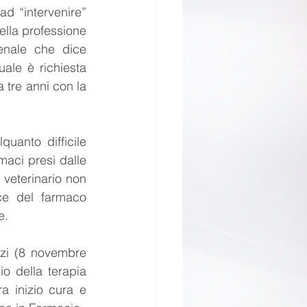
d “intervenire” 
lla professione 
enale che dice 
le è richiesta 
 tre anni con la 
uanto difficile 
aci presi dalle 
 veterinario non 
ce del farmaco 
e.
zi (8 novembre 
o della terapia 
a inizio cura e 