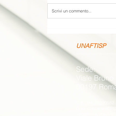
Scrivi un commento...
Il Presidente Cancellotti
interviene sui farmacisti in
parafarmacia all’Intergruppo
Parlamentare sui Diritti
UNAFTISP
Fondamentali della Persona
UNIONE NAZIONALE FARMACISTI TITOLA
Sede:
Viale Bruno
00197 Rom
C.F.: 94079390582
presidenza.unafti
segreteria.unaftis