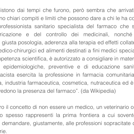
esistono dai tempi che furono, però sembra che arrivati 
o chiari compiti e limiti che possono dare a chi le ha c
 professionista sanitario specialista del farmaco che 
ricazione e del controllo dei medicinali, nonché d
giusta posologia, aderenza alla terapia ed effetti collate
ico-chirurgici ed alimenti destinati a fini medici speci
etenza scientifica, è autorizzato a consigliare in mater
i epidemiologiche, preventive e di educazione sanit
acista esercita la professione in farmacia comunitaria
, industria farmaceutica, cosmetica, nutraceutica ed è 
revedono la presenza del farmaco”. (da Wikipedia)
ro il concetto di non essere un medico, un veterinario o
 spesso rappresenti la prima frontiera a cui sovente i
demandare, giustamente, alle professioni sopracitate d
ie.