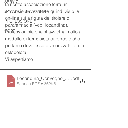
SERVIZI
la nostra associazione terrà un 
simposio da remoto e quindi visibile 
SALUTE E BENESSERE
on-line sulla figura del titolare di 
PROFESSIONE
parafarmacia (vedi locandina). 
GDPR
Professionista che si avvicina molto al 
modello di farmacista europeo e che 
pertanto deve essere valorizzata e non 
ostacolata.
Vi aspettiamo
Locandina_Convegno_11.04.2025_SOLO DA REMOTO
.pdf
Scarica PDF • 362KB