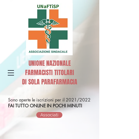
UNIONE NAZIONALE
FARMACISTI TITOLARI
DI SOLA PARAFARMACIA
Sono aperte le iscrizioni per il 2021/2022
FAI TUTTO ONLINE IN POCHI MINUTI
Associati