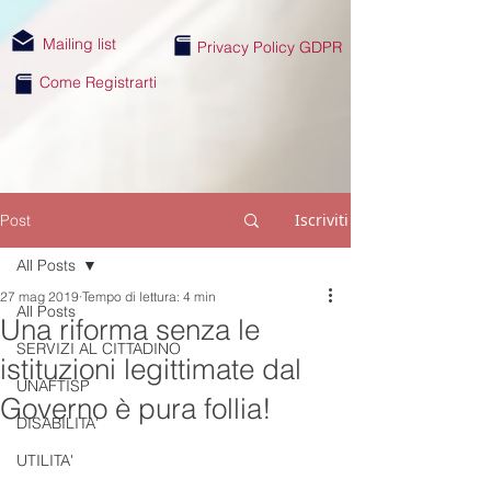
Mailing list
Privacy Policy GDPR
Come Registrarti
Iscriviti
Post
All Posts
27 mag 2019
Tempo di lettura: 4 min
All Posts
Una riforma senza le
SERVIZI AL CITTADINO
istituzioni legittimate dal
UNAFTISP
Governo è pura follia!
DISABILITA'
UTILITA'